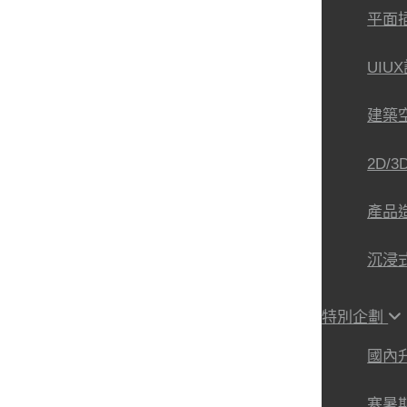
平面
UIU
建築
2D/
產品
沉浸
特別企劃
國內
寒暑