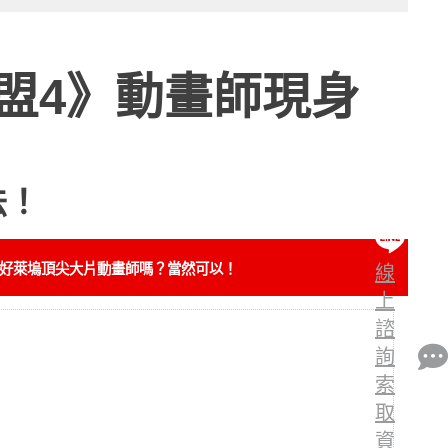
盟4》動畫師現身
法！
好萊塢頂尖大片動畫師嗎？當然可以！
線
上
諮
詢
索
取
資