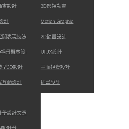
插畫設計
3D影視動畫
X設計
Motion Graphic
空間表現技法
2D動畫設計
3D場景概念設計
UIUX設計
造型3D設計
平面視覺設計
式互動設計
插畫設計
升學設計文憑
期設計營