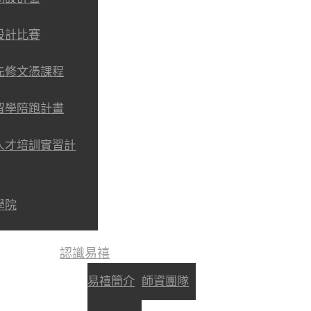
設計比賽
先修文憑課程
留學陪跑計畫
人才培訓實習計
學院
認識易禧
易禧簡介
師資團隊