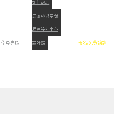
如何報名
五壤藝術空間
易禧設計中心
學員專區
報名/免費諮詢
設計霸