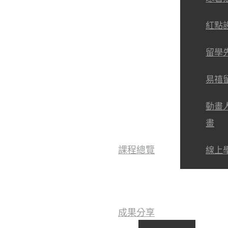
紅點
留學
易禧
動畫
畫
課程總覽
線上
成果分享