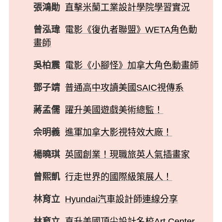
張鴻勛
直擊米蘭工業設計學院學習實況
曾泓瑋
電影《復仇者聯盟》WETA角色動
畫師
吳柏震
電影《小腳怪》加拿大角色動畫師
鄧子靖
普通高中攻讀美國SAIC視傳系
蔣孟儒
躍升美國遊戲美術總監！
佘明義
進軍加拿大影視特效大廠！
楊曉琪
英國創業！現職旅英人氣插畫家
曾熙凱
行走世界的國際級策展人！
林育立
Hyundai汽車設計師連線分享
林育立
直升美國頂尖設計名校Art Center