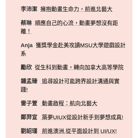
李沛潔
擁抱動畫生命力，前進北藝大
蔡琳
順應自己的心流，動畫夢想沒有距
離！
Anja
獲獎學金赴美攻讀MSU大學遊戲設計
系
勵欣
從生科到動畫，轉向加拿大高等學院
鍾孟臻
追尋設計可能跨界設計溝通與實
踐!
雷子萱
動畫啟程：航向北藝大
鄭羿宣
築夢UIUX從設計新手到夢想成真!
劉詔瑾
前進澳洲,從平面設計到 UI/UX!