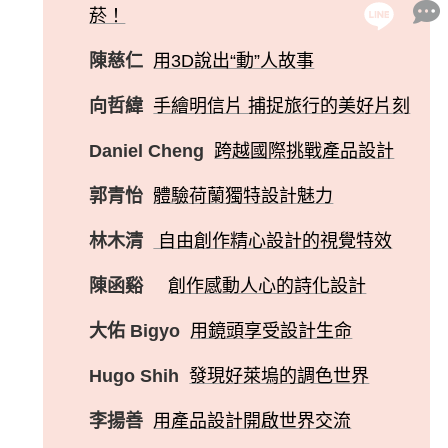
菸！
陳慈仁
用3D說出“動”人故事
向哲緯
手繪明信片 捕捉旅行的美好片刻
Daniel Cheng
跨越國際挑戰產品設計
郭青怡
體驗荷蘭獨特設計魅力
林木清
自由創作精心設計的視覺特效
陳函谿
創作感動人心的詩化設計
大佑 Bigyo
用鏡頭享受設計生命
Hugo Shih
發現好萊塢的調色世界
李揚善
用產品設計開啟世界交流