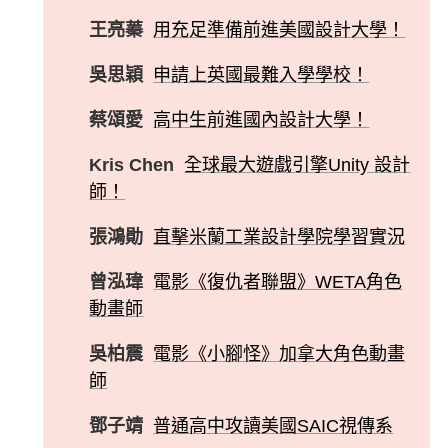
王亮蓁
用充足準備前進美國設計大學！
吳思穎
申請上英國最難入學學校！
蔡頌愛
高中生前進國內設計大學！
Kris Chen
全球最大遊戲引擎Unity 設計
師！
張鴻勛
直擊米蘭工業設計學院學習實況
曾泓瑋
電影《復仇者聯盟》WETA角色
動畫師
吳柏震
電影《小腳怪》加拿大角色動畫
師
鄧子靖
普通高中攻讀美國SAIC視傳系