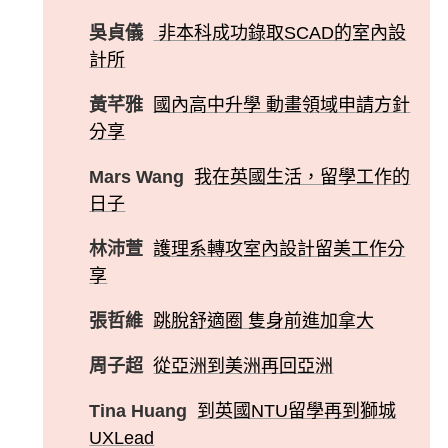
吳貞儀
非本科成功錄取SCAD的室內設
計所
黃芊雅
國內高中升學 動畫領域申請方針
分享
Mars Wang
我在英國生活，留學工作的
日子
林沛萱
護理系轉攻室內設計留美工作分
享
張哲維
跳脫舒適圈 隻身前進加拿大
周子超
從亞洲到美洲再回亞洲
Tina Huang
到英國NTU留學再到獅城
UXLead