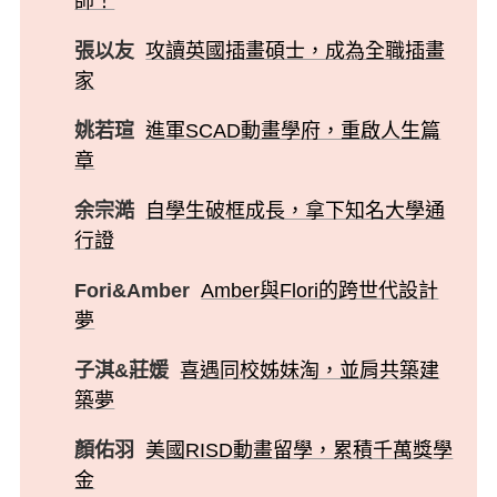
師！
張以友
攻讀英國插畫碩士，成為全職插畫
家
姚若瑄
進軍SCAD動畫學府，重啟人生篇
章
余宗澔
自學生破框成長，拿下知名大學通
行證
Fori&Amber
Amber與Flori的跨世代設計
夢
子淇&莊媛
喜遇同校姊妹淘，並肩共築建
築夢
顏佑羽
美國RISD動畫留學，累積千萬獎學
金