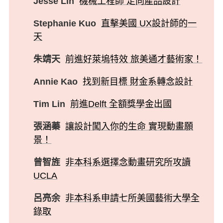
Jesse Lin
機械工程師 走向產品設計
Stephanie Kuo
直擊美國 UX設計師的一
天
朱靖天
前進好萊塢特效 旅美通才藝術家！
Annie Kao
找到新目標 財金系轉念設計
Tim Lin
前進Delft 全額獎學金出國
張涵蓁
讓設計闖入你的生命 實現動畫願
景！
曾智旌
非本科系選擇念動畫研究所攻讀
UCLA
呂亮余
非本科系申請七所美國藝術大學全
錄取