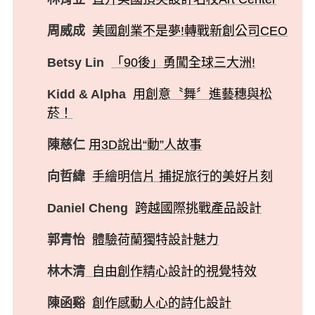
周威成
美國創業不是夢!轉戰新創公司CEO
Betsy Lin
「90後」勇闖全球三大洲!
Kidd & Alpha
用創意〝舞〞進藝穗與松
菸！
陳慈仁
用3D說出“動”人故事
向哲緯
手繪明信片 捕捉旅行的美好片刻
Daniel Cheng
跨越國際挑戰產品設計
郭青怡
體驗荷蘭獨特設計魅力
林木清
自由創作精心設計的視覺特效
陳函谿
創作感動人心的詩化設計