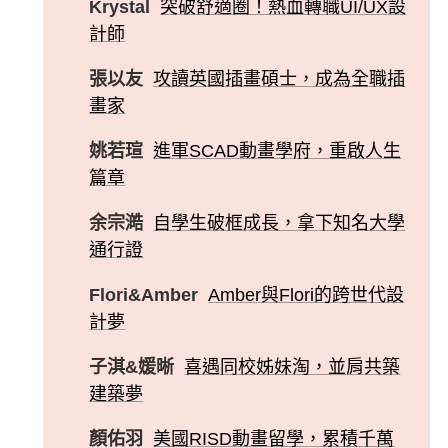
Krystal
突破舒適圈！熱血轉職UI/UX設
計師
張以友
攻讀英國插畫碩士，成為全職插
畫家
姚若瑄
進軍SCAD動畫學府，重啟人生
篇章
余宗澔
自學生破框成長，拿下知名大學
通行證
Flori&Amber
Amber與Flori的跨世代設
計夢
子淇&媛晰
喜遇同校姊妹淘，並肩共築
建築夢
顏佑羽
美國RISD動畫留學，累積千萬