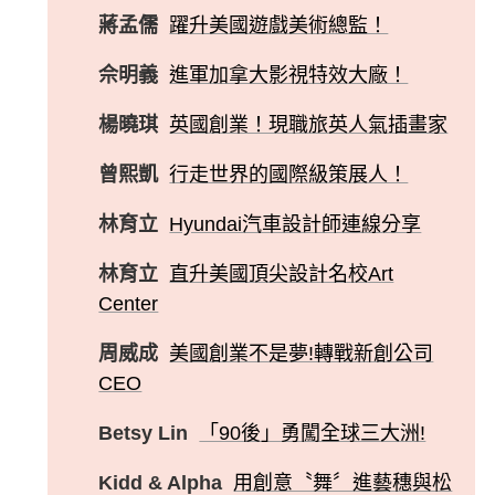
蔣孟儒
躍升美國遊戲美術總監！
佘明義
進軍加拿大影視特效大廠！
楊曉琪
英國創業！現職旅英人氣插畫家
曾熙凱
行走世界的國際級策展人！
林育立
Hyundai汽車設計師連線分享
林育立
直升美國頂尖設計名校Art
Center
周威成
美國創業不是夢!轉戰新創公司
CEO
Betsy Lin
「90後」勇闖全球三大洲!
Kidd & Alpha
用創意〝舞〞進藝穗與松