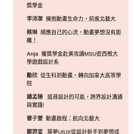
獎學金
李沛潔
擁抱動畫生命力，前進北藝大
蔡琳
順應自己的心流，動畫夢想沒有距
離！
Anja
獲獎學金赴美攻讀MSU密西根大
學遊戲設計系
勵欣
從生科到動畫，轉向加拿大高等學
院
鍾孟臻
追尋設計的可能，跨界設計溝通
與實踐!
雷子萱
動畫啟程：航向北藝大
鄭羿宣
築夢UIUX從設計新手到夢想成