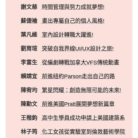
謝文慈
時間管理與努力成就夢想!
蘇倢褕
畫出專屬自己的個人風格!
葉凡維
室內設計轉職大躍進!
劉育瑄
突破自我界線UI/UX設計之旅!
李富生
從編劇轉戰加拿大VFS傳統動畫
賴靖宜
前進紐約Parson走出自己的路
陳宥均
繁星閃耀：創造無限可能的未來!
陳勤文
前進美國Pratt展開夢想新篇章
王楷鈞
高中生學員成功申請上美國建築系
林子筠
化工女孩從實驗室到倫敦藝術學院