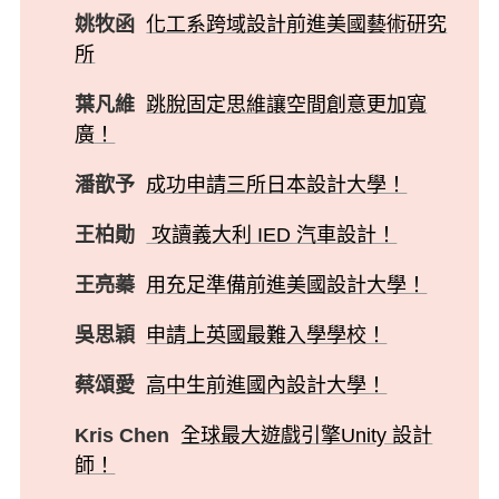
姚牧函
化工系跨域設計前進美國藝術研究
所
葉凡維
跳脫固定思維讓空間創意更加寬
廣！
潘歆予
成功申請三所日本設計大學！
王柏勛
攻讀義大利 IED 汽車設計！
王亮蓁
用充足準備前進美國設計大學！
吳思穎
申請上英國最難入學學校！
蔡頌愛
高中生前進國內設計大學！
Kris Chen
全球最大遊戲引擎Unity 設計
師！