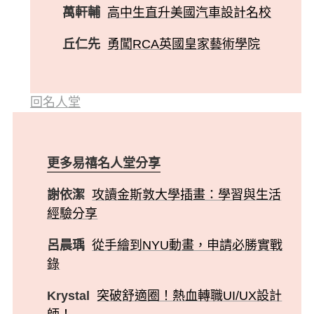
萬軒輔
高中生直升美國汽車設計名校
丘仁先
勇闖RCA英國皇家藝術學院
回名人堂
更多易禧名人堂分享
謝依潔
攻讀金斯敦大學插畫：學習與生活
經驗分享
呂晨瑀
從手繪到NYU動畫，申請必勝實戰
錄
Krystal
突破舒適圈！熱血轉職UI/UX設計