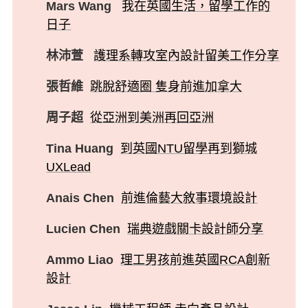
Mars Wang
我在英國生活，留學工作的
日子
林沛萱
護理系轉攻室內設計留美工作分享
張哲維
跳脫舒適圈 隻身前進加拿大
周子超
從亞洲到美洲再回亞洲
Tina Huang
到英國NTU留學再到獅城
UXLead
Anais Chen
前進倫藝大敘事環境設計
Lucien Chen
瑞典遊戲關卡設計師分享
Ammo Liao
理工男孩前進英國RCA創新
設計