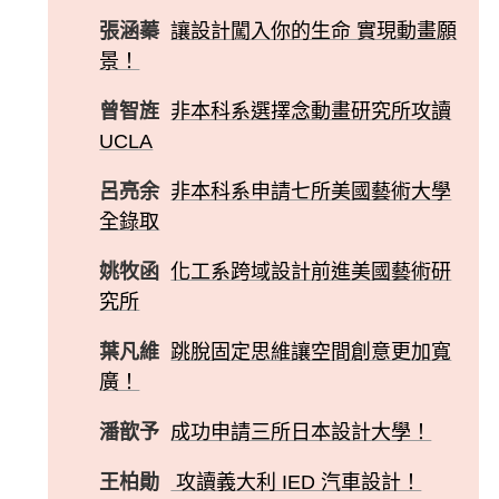
張涵蓁
讓設計闖入你的生命 實現動畫願
景！
曾智旌
非本科系選擇念動畫研究所攻讀
UCLA
呂亮余
非本科系申請七所美國藝術大學
全錄取
姚牧函
化工系跨域設計前進美國藝術研
究所
葉凡維
跳脫固定思維讓空間創意更加寬
廣！
潘歆予
成功申請三所日本設計大學！
王柏勛
攻讀義大利 IED 汽車設計！