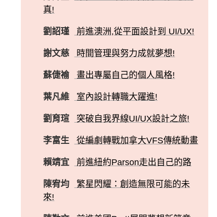
真!
劉詔瑾
前進澳洲,從平面設計到 UI/UX!
謝文慈
時間管理與努力成就夢想!
蘇倢褕
畫出專屬自己的個人風格!
葉凡維
室內設計轉職大躍進!
劉育瑄
突破自我界線UI/UX設計之旅!
李富生
從編劇轉戰加拿大VFS傳統動畫
賴靖宜
前進紐約Parson走出自己的路
陳宥均
繁星閃耀：創造無限可能的未
來!