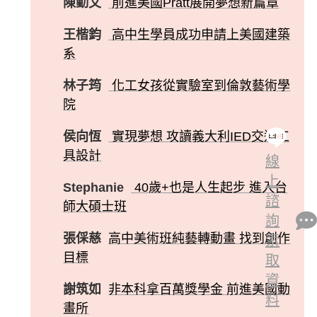
陳勤文
前進美國Pratt展開夢想新篇章
王楷鈞
高中生學員成功申請上美國建築
系
林子筠
化工女孩從實驗室到倫敦藝術學
院
侯向恆
實現夢想 攻讀義大利IED交通工
具設計
線
上
Stephanie
40歲+也是人生起步 進入台
諮
師大碩士班
詢
張倸慈
高中美術班純藝轉動畫 找到創作
索
目標
取
資
謝筑如
非本科拿百萬獎學金 前進美國動
料
畫所