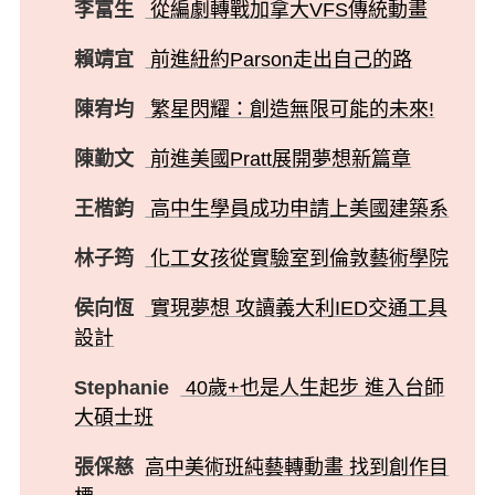
李富生
從編劇轉戰加拿大VFS傳統動畫
賴靖宜
前進紐約Parson走出自己的路
陳宥均
繁星閃耀：創造無限可能的未來!
陳勤文
前進美國Pratt展開夢想新篇章
王楷鈞
高中生學員成功申請上美國建築系
林子筠
化工女孩從實驗室到倫敦藝術學院
侯向恆
實現夢想 攻讀義大利IED交通工具
設計
Stephanie
40歲+也是人生起步 進入台師
大碩士班
張倸慈
高中美術班純藝轉動畫 找到創作目