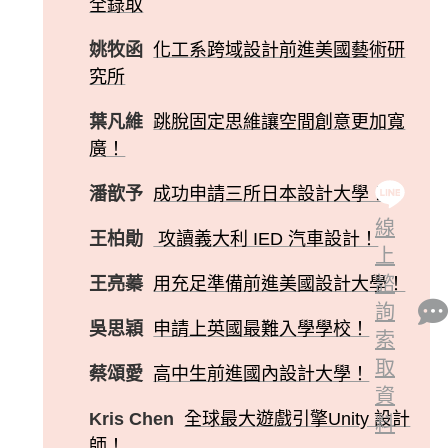
全錄取
姚牧函
化工系跨域設計前進美國藝術研
究所
葉凡維
跳脫固定思維讓空間創意更加寬
廣！
潘歆予
成功申請三所日本設計大學！
線
王柏勛
攻讀義大利 IED 汽車設計！
上
諮
王亮蓁
用充足準備前進美國設計大學！
詢
吳思穎
申請上英國最難入學學校！
索
取
蔡頌愛
高中生前進國內設計大學！
資
Kris Chen
全球最大遊戲引擎Unity 設計
料
師！