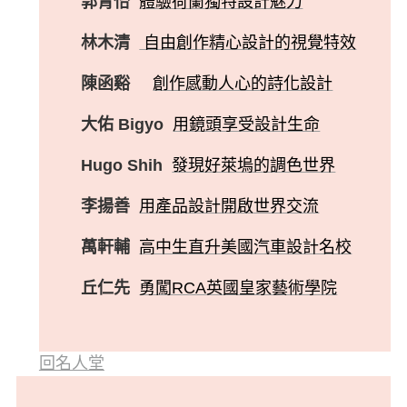
郭青怡
體驗荷蘭獨特設計魅力
林木清
自由創作精心設計的視覺特效
陳函谿
創作感動人心的詩化設計
大佑 Bigyo
用鏡頭享受設計生命
Hugo Shih
發現好萊塢的調色世界
李揚善
用產品設計開啟世界交流
萬軒輔
高中生直升美國汽車設計名校
丘仁先
勇闖RCA英國皇家藝術學院
回名人堂