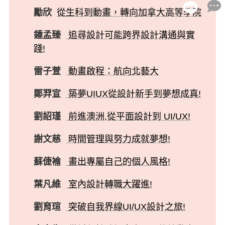
勵欣
從生科到動畫，轉向加拿大高等學院
鍾孟臻
追尋設計可能跨界設計溝通與實
踐!
雷子萱
動畫啟程：航向北藝大
鄭羿宣
築夢UIUX從設計新手到夢想成真!
劉詔瑾
前進澳洲,從平面設計到 UI/UX!
謝文慈
時間管理與努力成就夢想!
蘇倢褕
畫出專屬自己的個人風格!
葉凡維
室內設計轉職大躍進!
劉育瑄
突破自我界線UI/UX設計之旅!