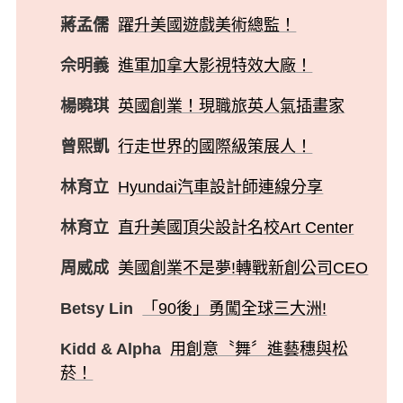
蔣孟儒
躍升美國遊戲美術總監！
佘明義
進軍加拿大影視特效大廠！
楊曉琪
英國創業！現職旅英人氣插畫家
曾熙凱
行走世界的國際級策展人！
林育立
Hyundai汽車設計師連線分享
林育立
直升美國頂尖設計名校Art Center
周威成
美國創業不是夢!轉戰新創公司CEO
Betsy Lin
「90後」勇闖全球三大洲!
Kidd & Alpha
用創意〝舞〞進藝穗與松
菸！