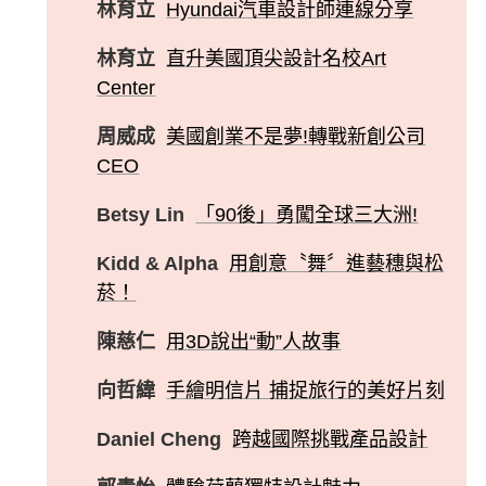
林育立
Hyundai汽車設計師連線分享
林育立
直升美國頂尖設計名校Art
Center
周威成
美國創業不是夢!轉戰新創公司
CEO
Betsy Lin
「90後」勇闖全球三大洲!
Kidd & Alpha
用創意〝舞〞進藝穗與松
菸！
陳慈仁
用3D說出“動”人故事
向哲緯
手繪明信片 捕捉旅行的美好片刻
Daniel Cheng
跨越國際挑戰產品設計