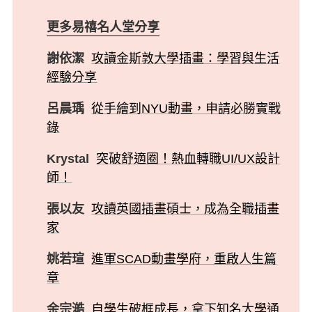
更多易禧名人堂分享
謝依潔
攻讀金斯敦大學插畫：學習與生活
經驗分享
呂晨瑀
從手繪到NYU動畫，申請必勝實戰
錄
Krystal
突破舒適圈！熱血轉職UI/UX設計
師！
張以友
攻讀英國插畫碩士，成為全職插畫
家
姚若瑄
進軍SCAD動畫學府，重啟人生篇
章
余宗澔
自學生破框成長，拿下知名大學通