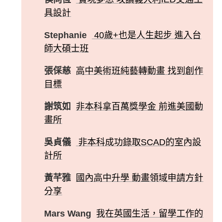
具設計
Stephanie
40歲+也是人生起步 進入台
師大碩士班
張倸慈
高中美術班純藝轉動畫 找到創作
目標
謝筑如
非本科拿百萬獎學金 前進美國動
畫所
吳貞儀
非本科成功錄取SCAD的室內設
計所
黃芊雅
國內高中升學 動畫領域申請方針
分享
Mars Wang
我在英國生活，留學工作的