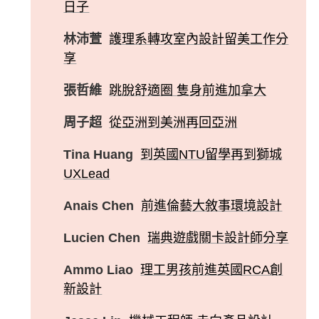
日子
林沛萱
護理系轉攻室內設計留美工作分
享
張哲維
跳脫舒適圈 隻身前進加拿大
周子超
從亞洲到美洲再回亞洲
Tina Huang
到英國NTU留學再到獅城
UXLead
Anais Chen
前進倫藝大敘事環境設計
Lucien Chen
瑞典遊戲關卡設計師分享
Ammo Liao
理工男孩前進英國RCA創
新設計