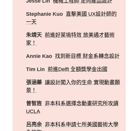
Jesse Lin
機械工程師 走向產品設計
Stephanie Kuo
直擊美國 UX設計師的
一天
朱靖天
前進好萊塢特效 旅美通才藝術
家！
Annie Kao
找到新目標 財金系轉念設計
Tim Lin
前進Delft 全額獎學金出國
張涵蓁
讓設計闖入你的生命 實現動畫願
景！
曾智旌
非本科系選擇念動畫研究所攻讀
UCLA
呂亮余
非本科系申請七所美國藝術大學