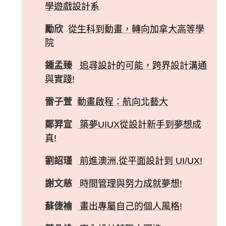
學遊戲設計系
勵欣
從生科到動畫，轉向加拿大高等學
院
鍾孟臻
追尋設計的可能，跨界設計溝通
與實踐!
雷子萱
動畫啟程：航向北藝大
鄭羿宣
築夢UIUX從設計新手到夢想成
真!
劉詔瑾
前進澳洲,從平面設計到 UI/UX!
謝文慈
時間管理與努力成就夢想!
蘇倢褕
畫出專屬自己的個人風格!