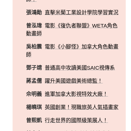
張鴻勛
直擊米蘭工業設計學院學習實況
曾泓瑋
電影《復仇者聯盟》WETA角色
動畫師
吳柏震
電影《小腳怪》加拿大角色動畫
師
鄧子靖
普通高中攻讀美國SAIC視傳系
蔣孟儒
躍升美國遊戲美術總監！
佘明義
進軍加拿大影視特效大廠！
楊曉琪
英國創業！現職旅英人氣插畫家
曾熙凱
行走世界的國際級策展人！