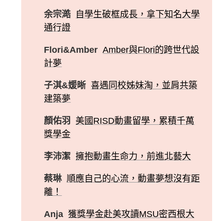
余宗澔
自學生破框成長，拿下知名大學
通行證
Flori&Amber
Amber與Flori的跨世代設
計夢
子淇&媛晰
喜遇同校姊妹淘，並肩共築
建築夢
顏佑羽
美國RISD動畫留學，累積千萬
獎學金
李沛潔
擁抱動畫生命力，前進北藝大
蔡琳
順應自己的心流，動畫夢想沒有距
離！
Anja
獲獎學金赴美攻讀MSU密西根大