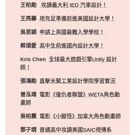
王柏勛
攻讀義大利 IED 汽車設計！
王亮蓁
用充足準備前進美國設計大學！
吳思穎
申請上英國最難入學學校！
蔡頌愛
高中生前進國內設計大學！
Kris Chen
全球最大遊戲引擎Unity 設計
師！
張鴻勛
直擊米蘭工業設計學院學習實況
曾泓瑋
電影《復仇者聯盟》WETA角色動
畫師
吳柏震
電影《小腳怪》加拿大角色動畫師
鄧子靖
普通高中攻讀美國SAIC視傳系