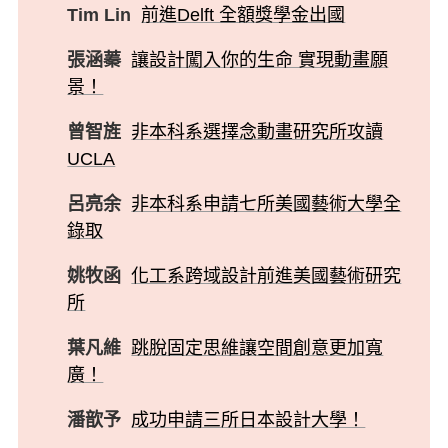
Tim Lin
前進Delft 全額獎學金出國
張涵蓁
讓設計闖入你的生命 實現動畫願
景！
曾智旌
非本科系選擇念動畫研究所攻讀
UCLA
呂亮余
非本科系申請七所美國藝術大學全
錄取
姚牧函
化工系跨域設計前進美國藝術研究
所
葉凡維
跳脫固定思維讓空間創意更加寬
廣！
潘歆予
成功申請三所日本設計大學！