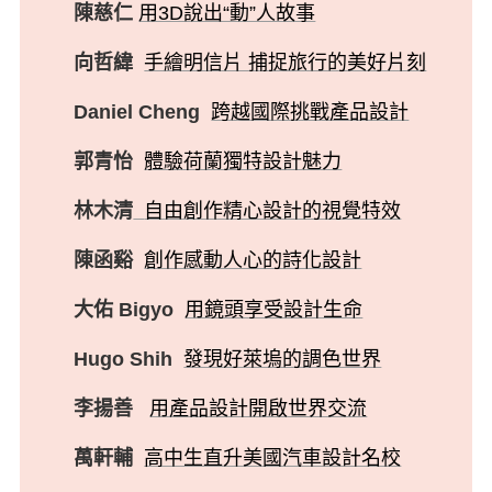
陳慈仁
用3D說出“動”人故事
向哲緯
手繪明信片 捕捉旅行的美好片刻
Daniel Cheng
跨越國際挑戰產品設計
郭青怡
體驗荷蘭獨特設計魅力
林木清
自由創作精心設計的視覺特效
陳函谿
創作感動人心的詩化設計
大佑 Bigyo
用鏡頭享受設計生命
Hugo Shih
發現好萊塢的調色世界
李揚善
用產品設計開啟世界交流
萬軒輔
高中生直升美國汽車設計名校