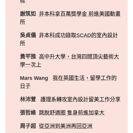
標
謝筑如
非本科拿百萬獎學金 前進美國動畫
所
吳貞儀
非本科成功錄取SCAD的室內設計
所
黃芊雅
高中升大學，台灣四間頂尖藝術大
學一次上
Mars Wang
我在英國生活，留學工作的
日子
林沛萱
護理系轉攻室內設計留美工作分享
張哲維
跳脫舒適圈 隻身前進加拿大
周子超
從亞洲到美洲再回亞洲