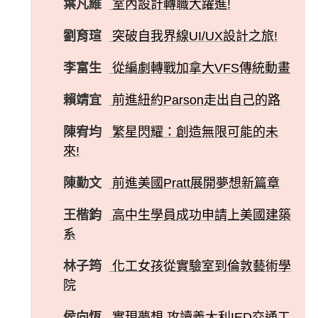
葉凡維
室內設計轉職大躍進!
劉育瑄
突破自我界線UI/UX設計之旅!
李富生
從編劇轉戰加拿大VFS傳統動畫
賴靖宜
前進紐約Parson走出自己的路
陳宥均
繁星閃耀：創造無限可能的未
來!
陳勤文
前進美國Pratt展開夢想新篇章
王楷鈞
高中生學員成功申請上美國建築
系
林子筠
化工女孩從實驗室到倫敦藝術學
院
侯向恆
實現夢想 攻讀義大利IED交通工