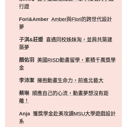
行證
Fori&Amber
Amber與Flori的跨世代設計
夢
子淇&莊媛
喜遇同校姊妹淘，並肩共築建
築夢
顏佑羽
美國RISD動畫留學，累積千萬獎學
金
李沛潔
擁抱動畫生命力，前進北藝大
蔡琳
順應自己的心流，動畫夢想沒有距
離！
Anja
獲獎學金赴美攻讀MSU大學遊戲設計
系