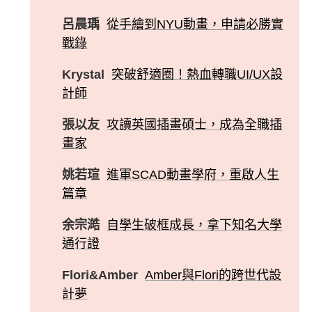
呂晨瑀
從手繪到NYU動畫，申請必勝實
戰錄
Krystal
突破舒適圈！熱血轉職UI/UX設
計師
張以友
攻讀英國插畫碩士，成為全職插
畫家
姚若瑄
進軍SCAD動畫學府，重啟人生
篇章
余宗澔
自學生破框成長，拿下知名大學
通行證
Flori&Amber
Amber與Flori的跨世代設
計夢