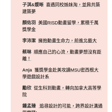
子淇&媛晰
喜遇同校姊妹淘，並肩共築
建築夢
顏佑羽
美國RISD動畫留學，累積千萬
獎學金
李沛潔
擁抱動畫生命力，前進北藝大
蔡琳
順應自己的心流，動畫夢想沒有距
離！
Anja
獲獎學金赴美攻讀MSU密西根大
學遊戲設計系
勵欣
從生科到動畫，轉向加拿大高等學
院
鍾孟臻
追尋設計的可能，跨界設計溝通