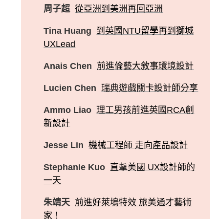
周子超
從亞洲到美洲再回亞洲
Tina Huang
到英國NTU留學再到獅城
UXLead
Anais Chen
前進倫藝大敘事環境設計
Lucien Chen
瑞典遊戲關卡設計師分享
Ammo Liao
理工男孩前進英國RCA創
新設計
Jesse Lin
機械工程師 走向產品設計
Stephanie Kuo
直擊美國 UX設計師的
一天
朱靖天
前進好萊塢特效 旅美通才藝術
家！