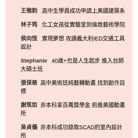
王楷鈞
高中生學員成功申請上美國建築系
林子筠
化工女孩從實驗室到倫敦藝術學院
侯向恆
實現夢想 攻讀義大利IED交通工具
設計
Stephanie
40歲+也是人生起步 進入台師
大碩士班
張倸慈
高中美術班純藝轉動畫 找到創作目
標
謝筑如
非本科拿百萬獎學金 前進美國動畫
所
吳貞儀
非本科成功錄取SCAD的室內設計
所