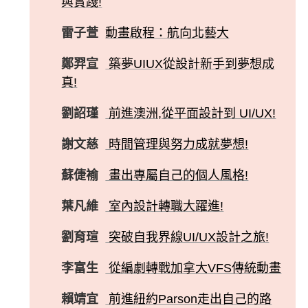
與實踐!
雷子萱
動畫啟程：航向北藝大
鄭羿宣
築夢UIUX從設計新手到夢想成
真!
劉詔瑾
前進澳洲,從平面設計到 UI/UX!
謝文慈
時間管理與努力成就夢想!
蘇倢褕
畫出專屬自己的個人風格!
葉凡維
室內設計轉職大躍進!
劉育瑄
突破自我界線UI/UX設計之旅!
李富生
從編劇轉戰加拿大VFS傳統動畫
賴靖宜
前進紐約Parson走出自己的路