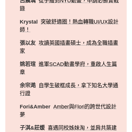
呂晨瑀
從手繪到NYU動畫，申請必勝實戰
錄
Krystal
突破舒適圈！熱血轉職UI/UX設計
師！
張以友
攻讀英國插畫碩士，成為全職插畫
家
姚若瑄
進軍SCAD動畫學府，重啟人生篇
章
余宗澔
自學生破框成長，拿下知名大學通
行證
Fori&Amber
Amber與Flori的跨世代設計
夢
子淇&莊媛
喜遇同校姊妹淘，並肩共築建