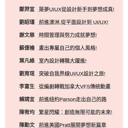
鄭羿宣
築夢UIUX從設計新手到夢想成真!
劉詔瑾
前進澳洲,從平面設計到 UI/UX!
謝文慈
時間管理與努力成就夢想!
蘇倢褕
畫出專屬自己的個人風格!
葉凡維
室內設計轉職大躍進!
劉育瑄
突破自我界線UI/UX設計之旅!
李富生
從編劇轉戰加拿大VFS傳統動畫
賴靖宜
前進紐約Parson走出自己的路
陳宥均
繁星閃耀：創造無限可能的未來!
陳勤文
前進美國Pratt展開夢想新篇章