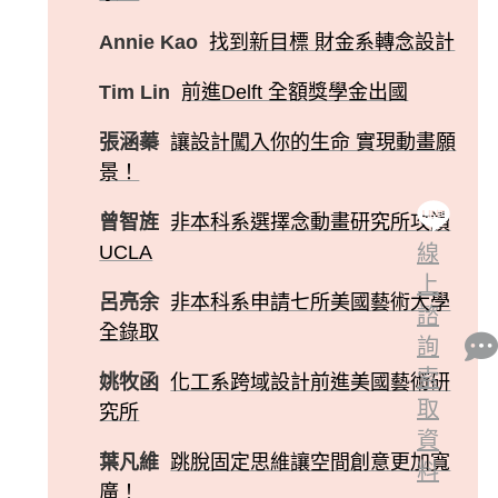
Annie Kao
找到新目標 財金系轉念設計
Tim Lin
前進Delft 全額獎學金出國
張涵蓁
讓設計闖入你的生命 實現動畫願
景！
曾智旌
非本科系選擇念動畫研究所攻讀
UCLA
線
上
呂亮余
非本科系申請七所美國藝術大學
諮
全錄取
詢
索
姚牧函
化工系跨域設計前進美國藝術研
取
究所
資
葉凡維
跳脫固定思維讓空間創意更加寬
料
廣！