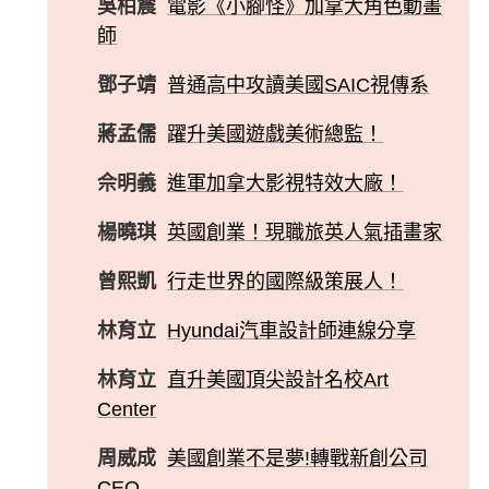
吳柏震
電影《小腳怪》加拿大角色動畫
師
鄧子靖
普通高中攻讀美國SAIC視傳系
蔣孟儒
躍升美國遊戲美術總監！
佘明義
進軍加拿大影視特效大廠！
楊曉琪
英國創業！現職旅英人氣插畫家
曾熙凱
行走世界的國際級策展人！
林育立
Hyundai汽車設計師連線分享
林育立
直升美國頂尖設計名校Art
Center
周威成
美國創業不是夢!轉戰新創公司
CEO