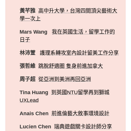
黃芊雅
高中升大學，台灣四間頂尖藝術大
學一次上
Mars Wang
我在英國生活，留學工作的
日子
林沛萱
護理系轉攻室內設計留美工作分享
張哲維
跳脫舒適圈 隻身前進加拿大
周子超
從亞洲到美洲再回亞洲
Tina Huang
到英國NTU留學再到獅城
UXLead
Anais Chen
前進倫藝大敘事環境設計
Lucien Chen
瑞典遊戲關卡設計師分享