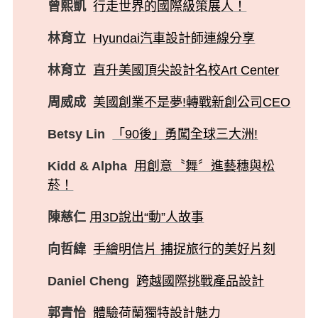
曾熙凱
行走世界的國際級策展人！
林育立
Hyundai汽車設計師連線分享
林育立
直升美國頂尖設計名校Art Center
周威成
美國創業不是夢!轉戰新創公司CEO
Betsy Lin
「90後」勇闖全球三大洲!
Kidd & Alpha
用創意〝舞〞進藝穗與松
菸！
陳慈仁
用3D說出“動”人故事
向哲緯
手繪明信片 捕捉旅行的美好片刻
Daniel Cheng
跨越國際挑戰產品設計
郭青怡
體驗荷蘭獨特設計魅力