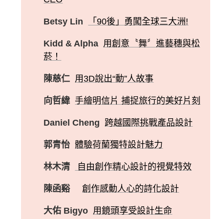
Betsy Lin
「90後」勇闖全球三大洲!
Kidd & Alpha
用創意〝舞〞進藝穗與松
菸！
陳慈仁
用3D說出“動”人故事
向哲緯
手繪明信片 捕捉旅行的美好片刻
Daniel Cheng
跨越國際挑戰產品設計
郭青怡
體驗荷蘭獨特設計魅力
林木清
自由創作精心設計的視覺特效
陳函谿
創作感動人心的詩化設計
大佑 Bigyo
用鏡頭享受設計生命