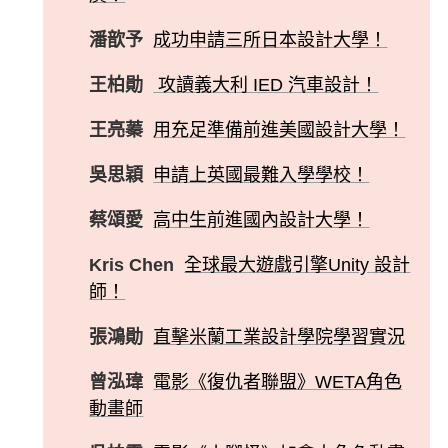
潘歆予
成功申請三所日本設計大學！
王柏勛
攻讀義大利 IED 汽車設計！
王亮蓁
用充足準備前進美國設計大學！
吳思穎
申請上英國最難入學學校！
蔡頌愛
高中生前進國內設計大學！
Kris Chen
全球最大遊戲引擎Unity 設計
師！
張鴻勛
直擊米蘭工業設計學院學習實況
曾泓瑋
電影《復仇者聯盟》WETA角色
動畫師