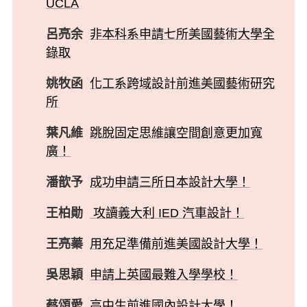
UCLA
呂亮余
非本科系申請七所美國藝術大學全
錄取
姚牧函
化工系跨域設計前進美國藝術研究
所
葉凡維
跳脫固定思維讓空間創意更加寬
廣！
潘歆予
成功申請三所日本設計大學！
王柏勛
攻讀義大利 IED 汽車設計！
王亮蓁
用充足準備前進美國設計大學！
吳思穎
申請上英國最難入學學校！
蔡頌愛
高中生前進國內設計大學！