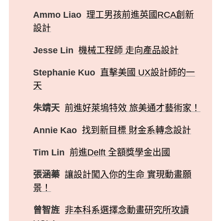
Ammo Liao
理工男孩前進英國RCA創新
設計
Jesse Lin
機械工程師 走向產品設計
Stephanie Kuo
直擊美國 UX設計師的一
天
朱靖天
前進好萊塢特效 旅美通才藝術家！
Annie Kao
找到新目標 財金系轉念設計
Tim Lin
前進Delft 全額獎學金出國
張涵蓁
讓設計闖入你的生命 實現動畫願
景！
曾智旌
非本科系選擇念動畫研究所攻讀