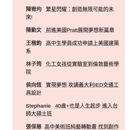
陳宥均
繁星閃耀：創造無限可能的未
來!
陳勤文
前進美國Pratt展開夢想新篇章
王楷鈞
高中生學員成功申請上美國建築
系
林子筠
化工女孩從實驗室到倫敦藝術學
院
侯向恆
實現夢想 攻讀義大利IED交通工
具設計
Stephanie
40歲+也是人生起步 進入台
師大碩士班
張倸慈
高中美術班純藝轉動畫 找到創作