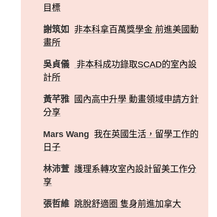
目標
謝筑如
非本科拿百萬獎學金 前進美國動
畫所
吳貞儀
非本科成功錄取SCAD的室內設
計所
黃芊雅
國內高中升學 動畫領域申請方針
分享
Mars Wang
我在英國生活，留學工作的
日子
林沛萱
護理系轉攻室內設計留美工作分
享
張哲維
跳脫舒適圈 隻身前進加拿大