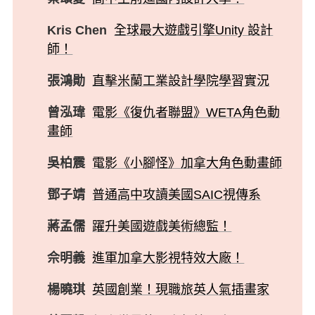
Kris Chen
全球最大遊戲引擎Unity 設計
師！
張鴻勛
直擊米蘭工業設計學院學習實況
曾泓瑋
電影《復仇者聯盟》WETA角色動
畫師
吳柏震
電影《小腳怪》加拿大角色動畫師
鄧子靖
普通高中攻讀美國SAIC視傳系
蔣孟儒
躍升美國遊戲美術總監！
佘明義
進軍加拿大影視特效大廠！
楊曉琪
英國創業！現職旅英人氣插畫家