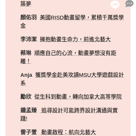
築夢
顏佑羽
美國RISD動畫留學，累積千萬獎學
金
李沛潔
擁抱動畫生命力，前進北藝大
蔡琳
順應自己的心流，動畫夢想沒有距
離！
Anja
獲獎學金赴美攻讀MSU大學遊戲設計
系
勵欣
從生科到動畫，轉向加拿大高等學院
鍾孟臻
追尋設計可能跨界設計溝通與實
踐!
雷子萱
動畫啟程：航向北藝大