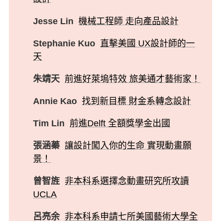
Jesse Lin
機械工程師 走向產品設計
Stephanie Kuo
直擊美國 UX設計師的一
天
朱靖天
前進好萊塢特效 旅美通才藝術家！
Annie Kao
找到新目標 財金系轉念設計
Tim Lin
前進Delft 全額獎學金出國
張涵蓁
讓設計闖入你的生命 實現動畫願
景！
曾智旌
非本科系選擇念動畫研究所攻讀
UCLA
呂亮余
非本科系申請七所美國藝術大學全