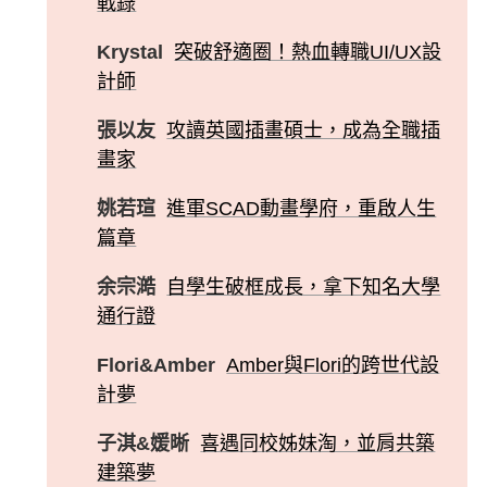
戰錄
Krystal
突破舒適圈！熱血轉職UI/UX設
計師
張以友
攻讀英國插畫碩士，成為全職插
畫家
姚若瑄
進軍SCAD動畫學府，重啟人生
篇章
余宗澔
自學生破框成長，拿下知名大學
通行證
Flori&Amber
Amber與Flori的跨世代設
計夢
子淇&媛晰
喜遇同校姊妹淘，並肩共築
建築夢