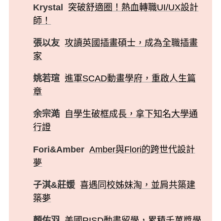
Krystal
突破舒適圈！熱血轉職UI/UX設計
師！
張以友
攻讀英國插畫碩士，成為全職插畫
家
姚若瑄
進軍SCAD動畫學府，重啟人生篇
章
余宗澔
自學生破框成長，拿下知名大學通
行證
Fori&Amber
Amber與Flori的跨世代設計
夢
子淇&莊媛
喜遇同校姊妹淘，並肩共築建
築夢
顏佑羽
美國RISD動畫留學，累積千萬獎學