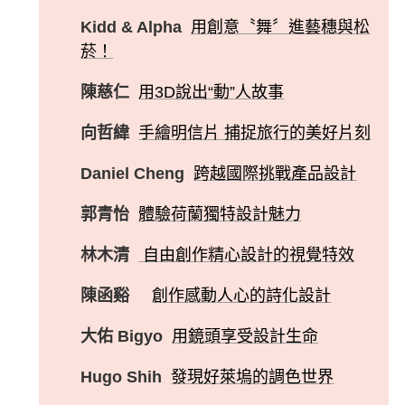
Kidd & Alpha
用創意〝舞〞進藝穗與松
菸！
陳慈仁
用3D說出“動”人故事
向哲緯
手繪明信片 捕捉旅行的美好片刻
Daniel Cheng
跨越國際挑戰產品設計
郭青怡
體驗荷蘭獨特設計魅力
林木清
自由創作精心設計的視覺特效
陳函谿
創作感動人心的詩化設計
大佑 Bigyo
用鏡頭享受設計生命
Hugo Shih
發現好萊塢的調色世界