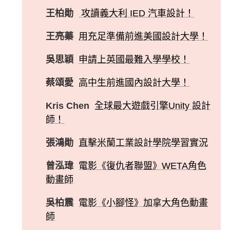
王柏勛
攻讀義大利 IED 汽車設計！
王亮蓁
用充足準備前進美國設計大學！
吳思穎
申請上英國最難入學學校！
蔡頌愛
高中生前進國內設計大學！
Kris Chen
全球最大遊戲引擎Unity 設計
師！
張鴻勛
直擊米蘭工業設計學院學習實況
曾泓瑋
電影《復仇者聯盟》WETA角色
動畫師
吳柏震
電影《小腳怪》加拿大角色動畫
師