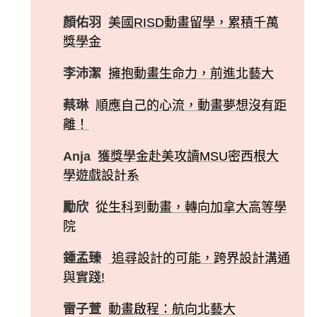
顏佑羽
美國RISD動畫留學，累積千萬
獎學金
李沛潔
擁抱動畫生命力，前進北藝大
蔡琳
順應自己的心流，動畫夢想沒有距
離！
Anja
獲獎學金赴美攻讀MSU密西根大
學遊戲設計系
勵欣
從生科到動畫，轉向加拿大高等學
院
鍾孟臻
追尋設計的可能，跨界設計溝通
與實踐!
雷子萱
動畫啟程：航向北藝大