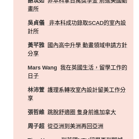
謝筑如
非本科拿百萬獎學金 前進美國動
畫所
吳貞儀
非本科成功錄取SCAD的室內設
計所
黃芊雅
國內高中升學 動畫領域申請方針
分享
Mars Wang
我在英國生活，留學工作的
日子
林沛萱
護理系轉攻室內設計留美工作分
享
張哲維
跳脫舒適圈 隻身前進加拿大
周子超
從亞洲到美洲再回亞洲