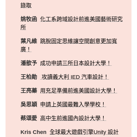
錄取
姚牧函
化工系跨域設計前進美國藝術研究
所
葉凡維
跳脫固定思維讓空間創意更加寬
廣！
潘歆予
成功申請三所日本設計大學！
王柏勛
攻讀義大利 IED 汽車設計！
王亮蓁
用充足準備前進美國設計大學！
吳思穎
申請上英國最難入學學校！
蔡頌愛
高中生前進國內設計大學！
Kris Chen
全球最大遊戲引擎Unity 設計