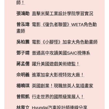
師！
張鴻勛
直擊米蘭工業設計學院學習實況
曾泓瑋
電影《復仇者聯盟》WETA角色動
畫師
吳柏震
電影《小腳怪》加拿大角色動畫師
鄧子靖
普通高中攻讀美國SAIC視傳系
蔣孟儒
躍升美國遊戲美術總監！
佘明義
進軍加拿大影視特效大廠！
楊曉琪
英國創業！現職旅英人氣插畫家
曾熙凱
行走世界的國際級策展人！
林育立
Hyundai汽車設計師連線分享