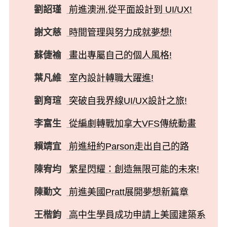
劉詔瑾
前進澳洲,從平面設計到 UI/UX!
謝文慈
時間管理與努力成就夢想!
蘇倢褕
畫出專屬自己的個人風格!
葉凡維
室內設計轉職大躍進!
劉育瑄
突破自我界線UI/UX設計之旅!
李富生
從編劇轉戰加拿大VFS傳統動畫
賴靖宜
前進紐約Parson走出自己的路
陳宥均
繁星閃耀：創造無限可能的未來!
陳勤文
前進美國Pratt展開夢想新篇章
王楷鈞
高中生學員成功申請上美國建築系