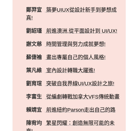
鄭羿宣
築夢UIUX從設計新手到夢想成
真!
劉詔瑾
前進澳洲,從平面設計到 UI/UX!
謝文慈
時間管理與努力成就夢想!
蘇倢褕
畫出專屬自己的個人風格!
葉凡維
室內設計轉職大躍進!
劉育瑄
突破自我界線UI/UX設計之旅!
李富生
從編劇轉戰加拿大VFS傳統動畫
賴靖宜
前進紐約Parson走出自己的路
陳宥均
繁星閃耀：創造無限可能的未
來!