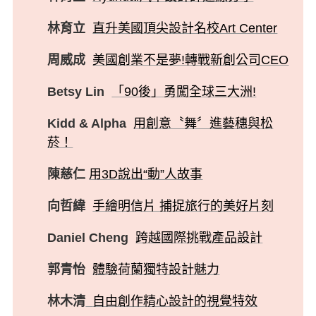
林育立
直升美國頂尖設計名校Art Center
周威成
美國創業不是夢!轉戰新創公司CEO
Betsy Lin
「90後」勇闖全球三大洲!
Kidd & Alpha
用創意〝舞〞進藝穗與松
菸！
陳慈仁
用3D說出“動”人故事
向哲緯
手繪明信片 捕捉旅行的美好片刻
Daniel Cheng
跨越國際挑戰產品設計
郭青怡
體驗荷蘭獨特設計魅力
林木清
自由創作精心設計的視覺特效