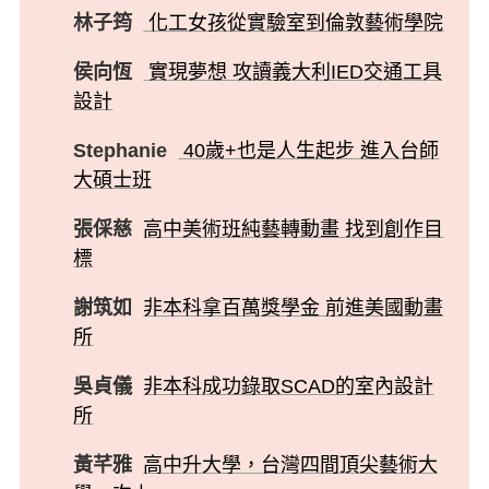
林子筠
化工女孩從實驗室到倫敦藝術學院
侯向恆
實現夢想 攻讀義大利IED交通工具
設計
Stephanie
40歲+也是人生起步 進入台師
大碩士班
張倸慈
高中美術班純藝轉動畫 找到創作目
標
謝筑如
非本科拿百萬獎學金 前進美國動畫
所
吳貞儀
非本科成功錄取SCAD的室內設計
所
黃芊雅
高中升大學，台灣四間頂尖藝術大