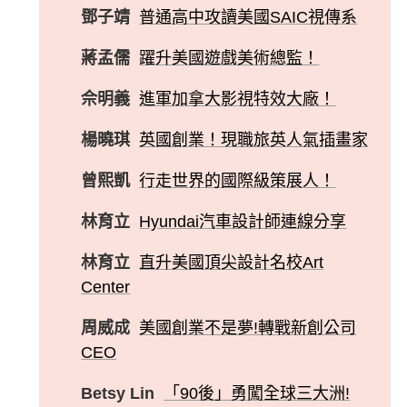
鄧子靖
普通高中攻讀美國SAIC視傳系
蔣孟儒
躍升美國遊戲美術總監！
佘明義
進軍加拿大影視特效大廠！
楊曉琪
英國創業！現職旅英人氣插畫家
曾熙凱
行走世界的國際級策展人！
林育立
Hyundai汽車設計師連線分享
林育立
直升美國頂尖設計名校Art
Center
周威成
美國創業不是夢!轉戰新創公司
CEO
Betsy Lin
「90後」勇闖全球三大洲!