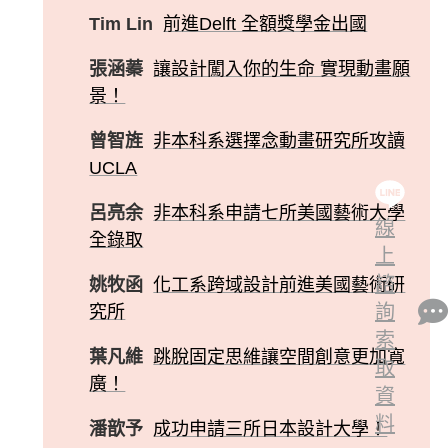
Tim Lin
前進Delft 全額獎學金出國
張涵蓁
讓設計闖入你的生命 實現動畫願
景！
曾智旌
非本科系選擇念動畫研究所攻讀
UCLA
呂亮余
非本科系申請七所美國藝術大學
線
全錄取
上
諮
姚牧函
化工系跨域設計前進美國藝術研
詢
究所
索
葉凡維
跳脫固定思維讓空間創意更加寬
取
廣！
資
料
潘歆予
成功申請三所日本設計大學！