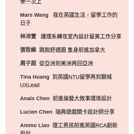
學一次上
Mars Wang
我在英國生活，留學工作的
日子
林沛萱
護理系轉攻室內設計留美工作分享
張哲維
跳脫舒適圈 隻身前進加拿大
周子超
從亞洲到美洲再回亞洲
Tina Huang
到英國NTU留學再到獅城
UXLead
Anais Chen
前進倫藝大敘事環境設計
Lucien Chen
瑞典遊戲關卡設計師分享
Ammo Liao
理工男孩前進英國RCA創新
設計