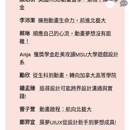
金
李沛潔
擁抱動畫生命力，前進北藝大
蔡琳
順應自己的心流，動畫夢想沒有距
離！
Anja
獲獎學金赴美攻讀MSU大學遊戲設計
系
勵欣
從生科到動畫，轉向加拿大高等學院
鍾孟臻
追尋設計可能跨界設計溝通與實
踐!
雷子萱
動畫啟程：航向北藝大
鄭羿宣
築夢UIUX從設計新手到夢想成真!