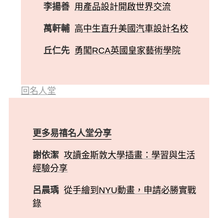
李揚善
用產品設計開啟世界交流
萬軒輔
高中生直升美國汽車設計名校
丘仁先
勇闖RCA英國皇家藝術學院
回名人堂
更多易禧名人堂分享
謝依潔
攻讀金斯敦大學插畫：學習與生活
經驗分享
呂晨瑀
從手繪到NYU動畫，申請必勝實戰
錄