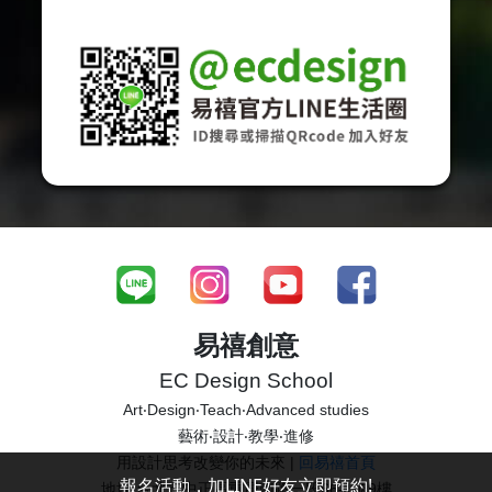
易禧創意
EC Design School
Art‧Design‧Teach‧Advanced studies
藝術‧設計‧教學‧進修
用設計思考改變你的未來 |
回易禧首頁
報名活動，加LINE好友立即預約!
地址 台北市中正區重慶南路一段66-1號9樓