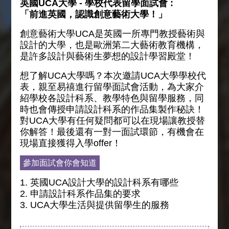
英國UCA大學 -
學校代表留學面試會
:
「前進英國，認識創意藝術大學！」
創意藝術大學UCA是英國一所專門教授藝術與
設計的大學，也是歐洲第二大藝術教育機構，
是許多設計與藝術生夢想的設計學習殿堂！
想了解UCA大學嗎？本次邀請UCA大學學校代
表，親至易禧進行留學面試會活動，為大家介
紹學校各設計科系、教學特色與留學服務，同
時也會傳授申請設計科系的作品集製作秘訣！
對UCA大學有任何疑問都可以在現場讓教授替
你解答！最後還有一對一面試環節，有機會在
現場直接獲得入學offer！
參加面試會你會知道
1. 英國UCA設計大學的設計科系有哪些
2. 申請設計科系作品集的要求
3. UCA大學生活與提供留學生的服務