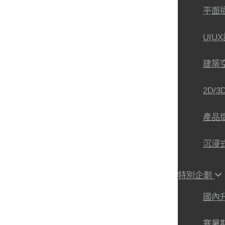
平面
UIU
建築
2D/
產品
沉浸
特別企劃
國內
寒暑