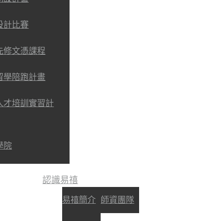
設計比賽
先修文憑課程
留學陪跑計畫
人才培訓實習計
學院
認識易禧
易禧簡介
師資團隊