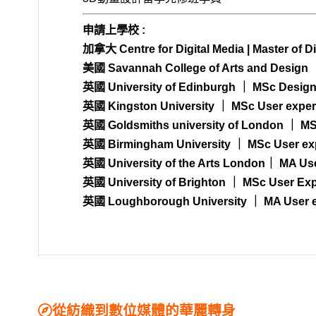
申請上學校 :
加拿大 Centre for Digital Media | Master of Di
美國 Savannah College of Arts and Desig
英國 University of Edinburgh ｜ MSc Design 
英國 Kingston University ｜ MSc User exper
英國 Goldsmiths university of London ｜ MS
英國 Birmingham University ｜ MSc User exp
英國 University of the Arts London｜ MA Use
英國 University of Brighton ｜ MSc User Exp
英國 Loughborough University ｜ MA User ex
從紡織到數位媒體的華麗轉身