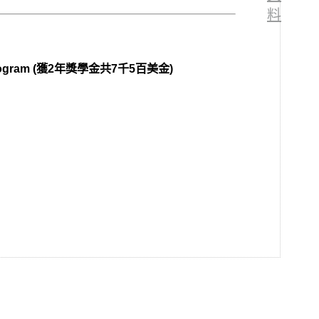
料
ment program (獲2年獎學金共7千5百美金)