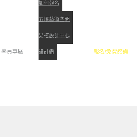
如何報名
五壤藝術空間
易禧設計中心
學員專區
報名/免費諮詢
設計霸