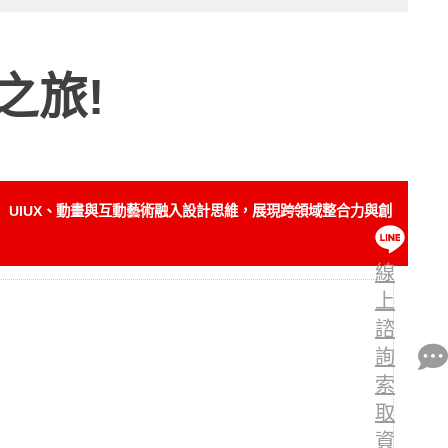
之旅!
。
UIUX、動畫與互動藝術融入設計思維，展現跨領域整合力與創
線
上
諮
詢
索
取
資