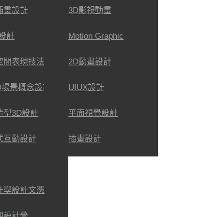
插畫設計
3D影視動畫
X設計
Motion Graphic
空間表現技法
2D動畫設計
3D場景概念設計
UIUX設計
造型3D設計
平面視覺設計
式互動設計
插畫設計
升學設計文憑
期設計營