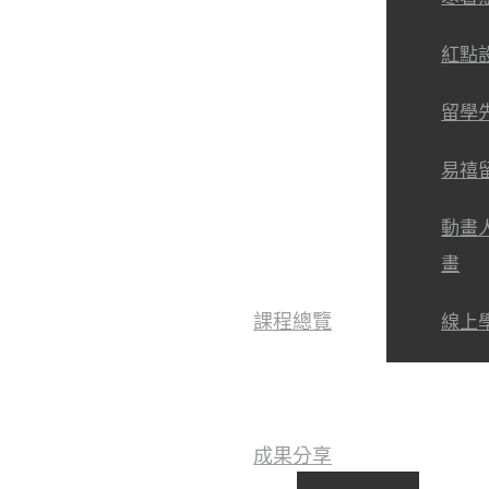
紅點
留學
易禧
動畫
畫
課程總覽
線上
成果分享